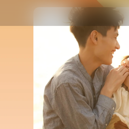
BUSINESS
PARTNER
住宅制度
社員紹介 INDEX
コンサルティング
（借上社宅管理事業）
住宅制度コンサルティング
A
・
M
(2020年入社)
海外赴任制度
H
・
S
(2018年入社)
コンサルティング
M
・
N
(2019年入社)
（海外赴任支援事業）
海外赴任制度コンサルティ
福利厚生制度
J
・
K
(2010年入社)
コンサルティング
I
・
T
(2017年入社)
（福利厚生事業）
Coming soon
福利厚生制度コンサルティ