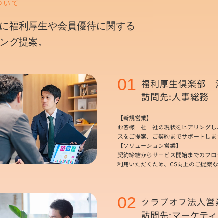
ついて
に福利厚生や
会員優待に関する
ング提案。
01
福利厚生倶楽部 
訪問先:人事総務
【新規営業】
お客様一社一社の現状をヒアリングし
スをご提案、ご契約までサポートしま
【ソリューション営業】
契約締結からサービス開始までのフロ
利用いただくため、CS向上のご提案
02
クラブオフ法人営
訪問先:マーケテ