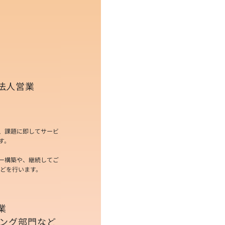
法人営業
、課題に即してサービ
す。
ー構築や、継続してご
などを行います。
業
ィング部門など