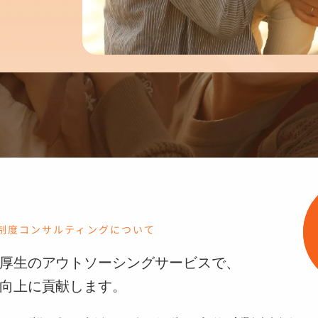
K
・
O
(2021年入社)
G
・
A
(2022年入社)
I
・
S
(2017年入社)
制度コンサルティングについて
厚生の
アウトソーシングサービスで、
向上に貢献します。