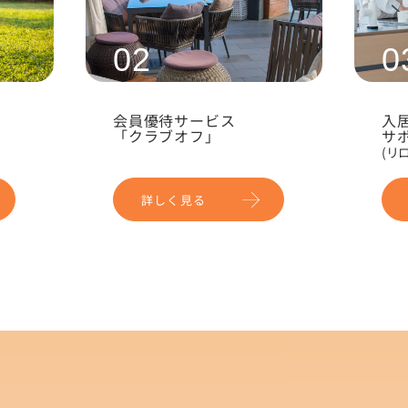
02
0
会員優待
サービス
入
「クラブオフ」
サ
(リ
詳しく見る